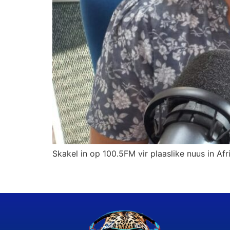
Skakel in op 100.5FM vir plaaslike nuus in Afr