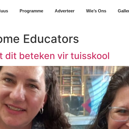
Nuus
Programme
Adverteer
Wie’s Ons
Galle
ome Educators
dit beteken vir tuisskool