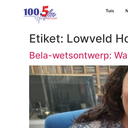
Tuis
Etiket:
Lowveld H
Bela-wetsontwerp: Wat 