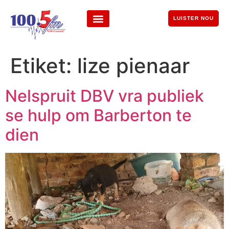
LUISTER NOU
Etiket:
lize pienaar
Nelspruit DBV vra publiek
se hulp om Barberton te
dien