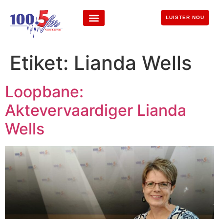
LUISTER NOU
Etiket:
Lianda Wells
Loopbane:
Aktevervaardiger Lianda
Wells