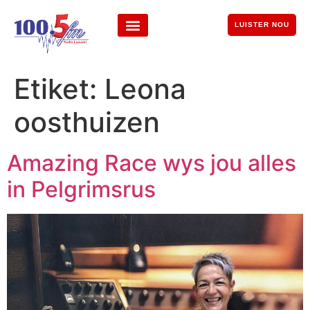
LUISTER NOU
Etiket:
Leona
oosthuizen
Amazing Race wys jou alles
in Pelgrimsrus