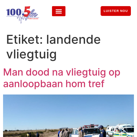
LUISTER NOU
Etiket:
landende
vliegtuig
Man dood na vliegtuig op
aanloopbaan hom tref