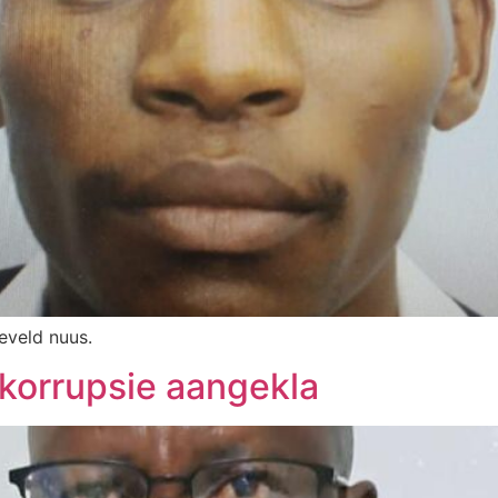
aeveld nuus.
 korrupsie aangekla