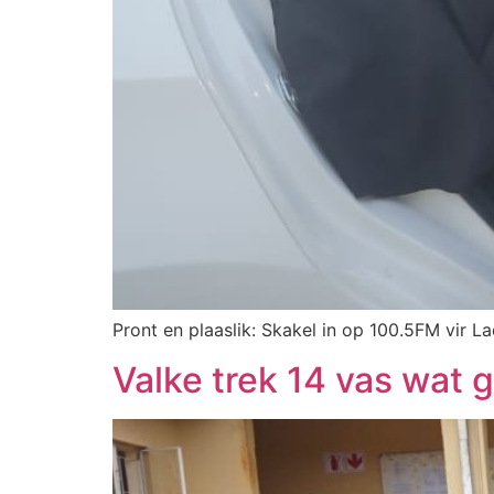
Pront en plaaslik: Skakel in op 100.5FM vir La
Valke trek 14 vas wat 