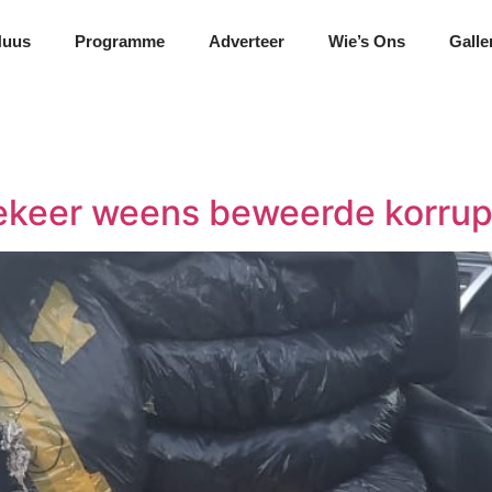
Nuus
Programme
Adverteer
Wie’s Ons
Galle
ekeer weens beweerde korrup