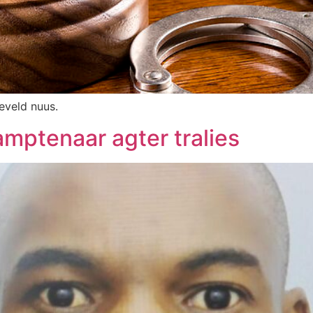
aeveld nuus.
mptenaar agter tralies