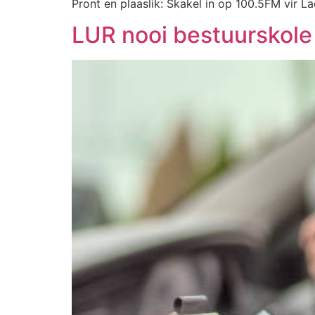
Pront en plaaslik: Skakel in op 100.5FM vir L
LUR nooi bestuurskole o