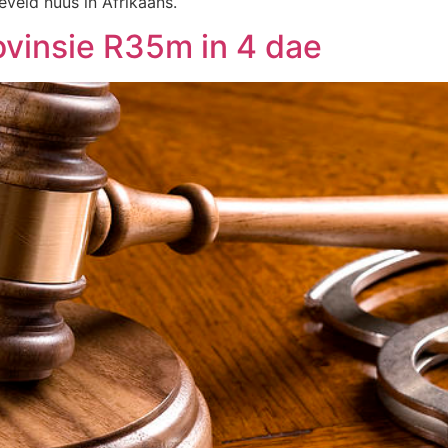
eveld nuus in Afrikaans.
ovinsie R35m in 4 dae