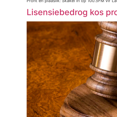
Pront en plaaslik: Skakel in op 100.5FM vir La
Lisensiebedrog kos pr