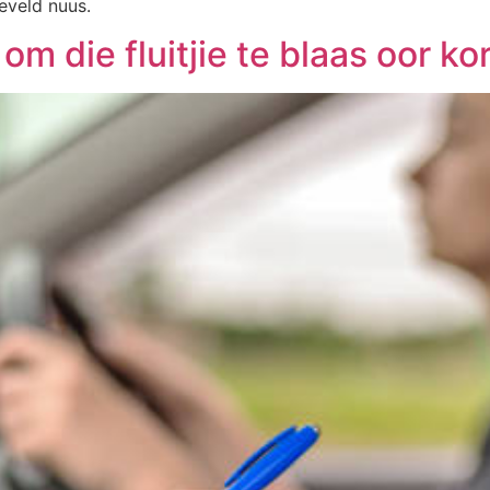
aeveld nuus.
m die fluitjie te blaas oor ko