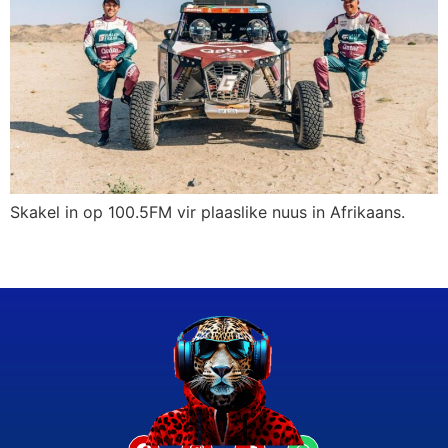
Skakel in op 100.5FM vir plaaslike nuus in Afrikaans.