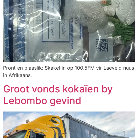
Pront en plaaslik: Skakel in op 100.5FM vir Laeveld nuus
in Afrikaans.
Groot vonds kokaïen by
Lebombo gevind