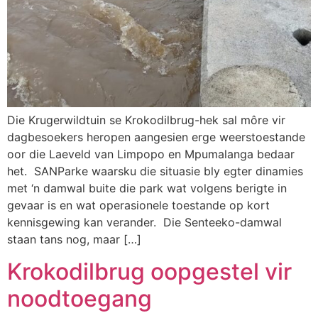
Die Krugerwildtuin se Krokodilbrug-hek sal môre vir
dagbesoekers heropen aangesien erge weerstoestande
oor die Laeveld van Limpopo en Mpumalanga bedaar
het. SANParke waarsku die situasie bly egter dinamies
met ‘n damwal buite die park wat volgens berigte in
gevaar is en wat operasionele toestande op kort
kennisgewing kan verander. Die Senteeko-damwal
staan ​​tans nog, maar […]
Krokodilbrug oopgestel vir
noodtoegang