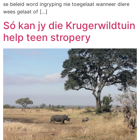
se beleid word ingryping nie toegelaat wanneer diere
wees gelaat of […]
Só kan jy die Krugerwildtuin
help teen stropery