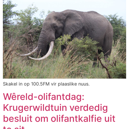
Skakel in op 100.5FM vir plaaslike nuus.
Wêreld-olifantdag:
Krugerwildtuin verdedig
besluit om olifantkalfie uit