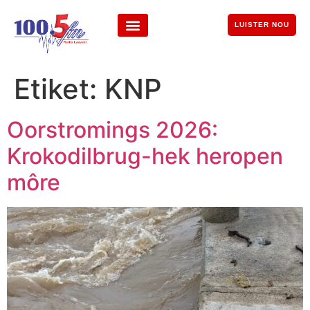
LUISTER NOU
Etiket:
KNP
Oorstromings 2026:
Krokodilbrug-hek heropen
môre