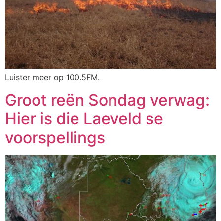
Luister meer op 100.5FM.
Groot reën Sondag verwag:
Hier is die Laeveld se
voorspellings