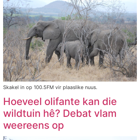
Skakel in op 100.5FM vir plaaslike nuus.
Hoeveel olifante kan die
wildtuin hê? Debat vlam
weereens op