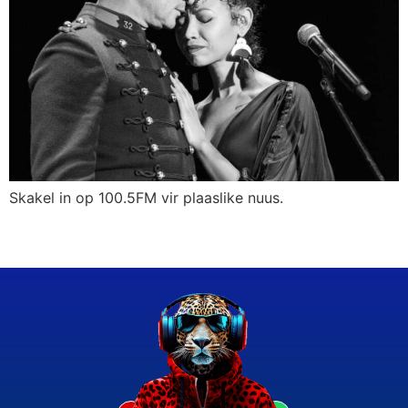
Skakel in op 100.5FM vir plaaslike nuus.