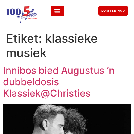
LUISTER NOU
Etiket:
klassieke
musiek
Innibos bied Augustus ‘n
dubbeldosis
Klassiek@Christies