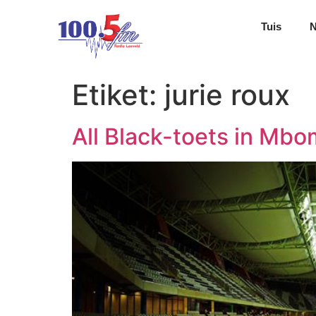
Tuis
Etiket:
jurie roux
All Black-toets in Mbo