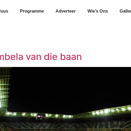
Nuus
Programme
Adverteer
Wie’s Ons
Galle
mbela van die baan