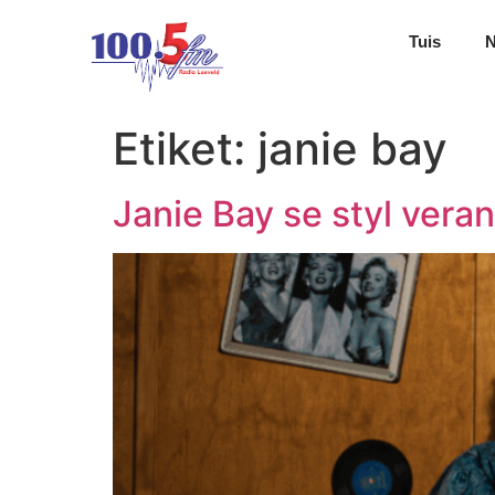
Tuis
Etiket:
janie bay
Janie Bay se styl vera