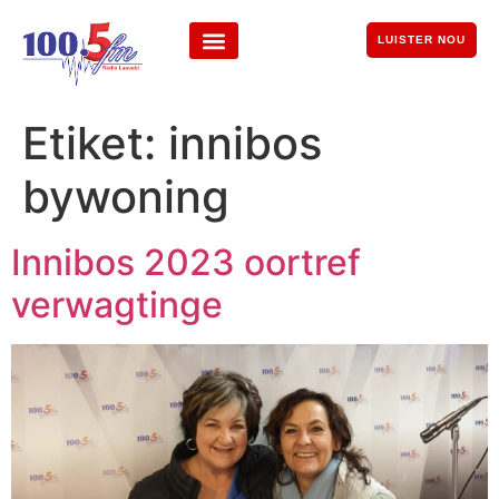
LUISTER NOU
Etiket:
innibos
bywoning
Innibos 2023 oortref
verwagtinge