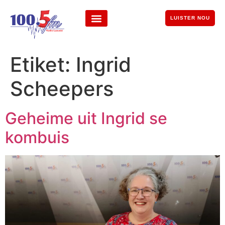
LUISTER NOU
Etiket:
Ingrid
Scheepers
Geheime uit Ingrid se
kombuis