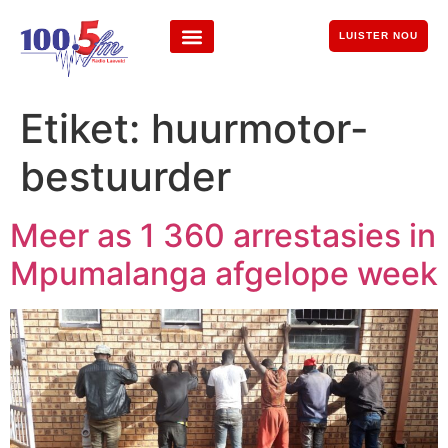
LUISTER NOU
Etiket:
huurmotor-
bestuurder
Meer as 1 360 arrestasies in
Mpumalanga afgelope week