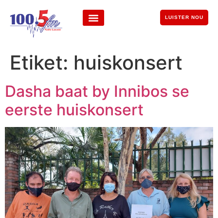
LUISTER NOU
Etiket:
huiskonsert
Dasha baat by Innibos se
eerste huiskonsert