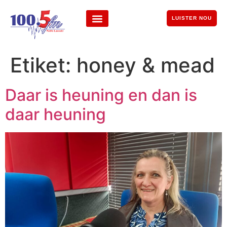
LUISTER NOU
Etiket:
honey & mead
Daar is heuning en dan is
daar heuning