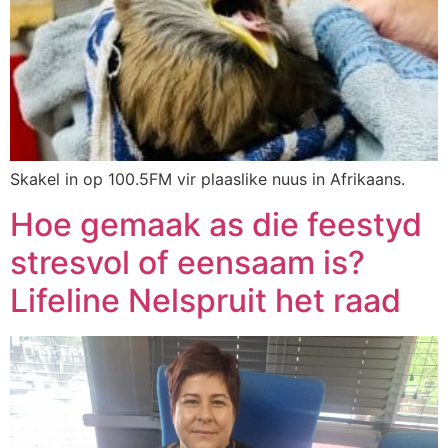
Skakel in op 100.5FM vir plaaslike nuus in Afrikaans.
Hoe gemaak as die feestyd
stresvol of eensaam is?
Lifeline Nelspruit het raad