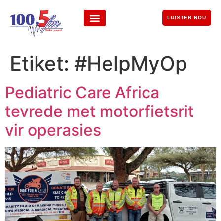
LUISTER NOU
Etiket:
#HelpMyOp
Pediatric Care Africa
tevrede met motorfietsrit
vir operasies