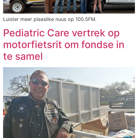
Luister meer plaaslike nuus op 100.5FM.
Pediatric Care vertrek op
motorfietsrit om fondse in
te samel