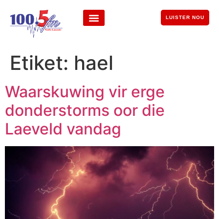
LUISTER NOU
Etiket:
hael
Waarskuwing vir erge
donderstorms oor die
Laeveld vandag