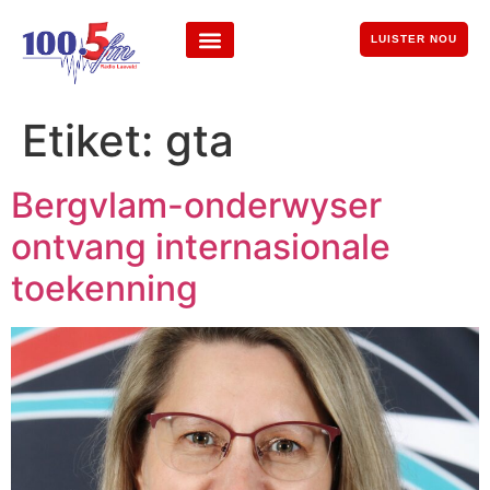
LUISTER NOU
Etiket:
gta
Bergvlam-onderwyser
ontvang internasionale
toekenning