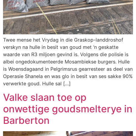
Twee mense het Vrydag in die Graskop-landdroshof
verskyn na hulle in besit van goud met ‘n geskatte
waarde van R3 miljoen gevind is. Volgens die polisie is
albei ongedokumenteerde Mosambiekse burgers. Hulle
is Woensdagaand in Pelgrimsrus gearresteer as deel van
Operasie Shanela en was glo in besit van ses sakke 90%
verwerkte goud. Hulle sal […]
Valke slaan toe op
onwettige goudsmelterye in
Barberton