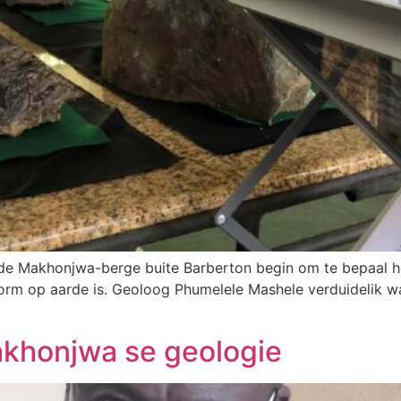
de Makhonjwa-berge buite Barberton begin om te bepaal ho
orm op aarde is. Geoloog Phumelele Mashele verduidelik wa
akhonjwa se geologie