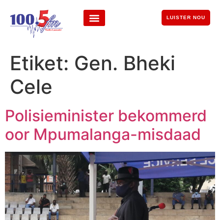
LUISTER NOU
Etiket:
Gen. Bheki
Cele
Polisieminister bekommerd
oor Mpumalanga-misdaad