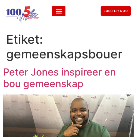
LUISTER NOU
Etiket:
gemeenskapsbouer
Peter Jones inspireer en
bou gemeenskap