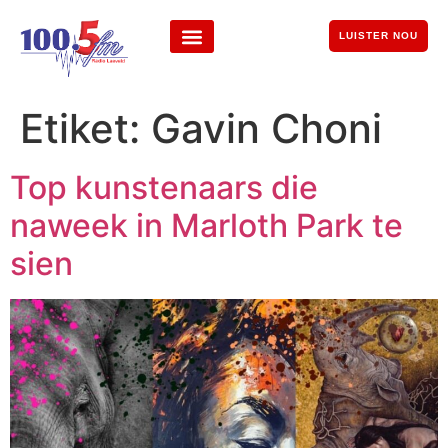
LUISTER NOU
Etiket:
Gavin Choni
Top kunstenaars die
naweek in Marloth Park te
sien