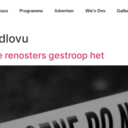
Nuus
Programme
Adverteer
Wie’s Ons
Galle
dlovu
ie renosters gestroop het