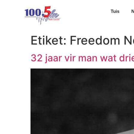
Tuis
Etiket:
Freedom N
32 jaar vir man wat dr