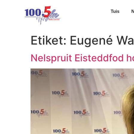
Tuis
Etiket:
Eugené Wa
Nelspruit Eisteddfod h