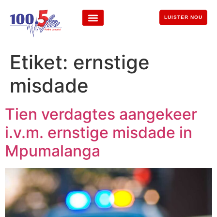
LUISTER NOU
Etiket:
ernstige
misdade
Tien verdagtes aangekeer
i.v.m. ernstige misdade in
Mpumalanga