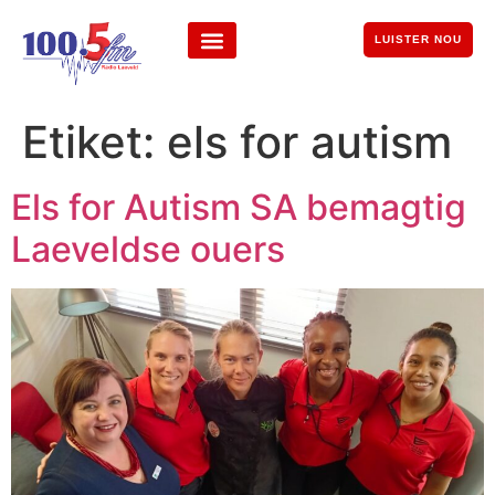
LUISTER NOU
Etiket:
els for autism
Els for Autism SA bemagtig
Laeveldse ouers