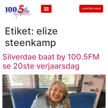
LUISTER NOU
Etiket:
elize
steenkamp
Silverdae baat by 100.5FM
se 20ste verjaarsdag