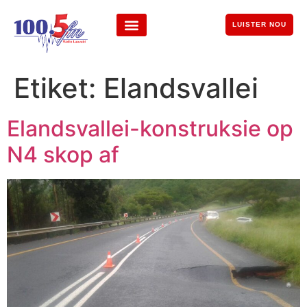
LUISTER NOU
Etiket:
Elandsvallei
Elandsvallei-konstruksie op
N4 skop af