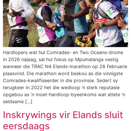
Hardlopers wat hul Comrades- en Two Oceans-drome
in 2026 najaag, sal hul fokus op Mpumalanga vestig
wanneer die TRAC N4 Elands-marathon op 28 Februarie
plaasvind. Die marathon word beskou as die vinnigste
Comrades-kwalifiseerder in die provinsie. Sedert sy
terugkeer in 2022 het die wedloop ‘n sterk reputasie
opgebou as ‘n moet-hardloop-byeenkoms wat atlete ‘n
seldsame […]
Inskrywings vir Elands sluit
eersdaags