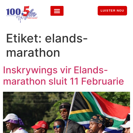
LUISTER NOU
Etiket:
elands-
marathon
Inskrywings vir Elands-
marathon sluit 11 Februarie