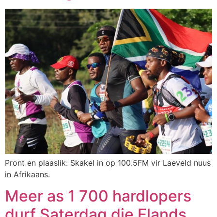
Pront en plaaslik: Skakel in op 100.5FM vir Laeveld nuus
in Afrikaans.
Meer as 1 700 hardlopers
durf Saterdag die Elands