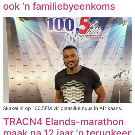
ook ‘n familiebyeenkoms
Skakel in op 100.5FM vir plaaslike nuus in Afrikaans.
TRACN4 Elands-marathon
maak na 12 jaar ‘n terugkeer