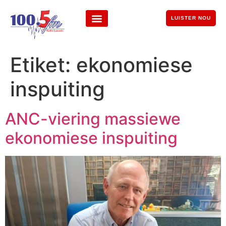
LUISTER NOU
Etiket:
ekonomiese
inspuiting
ANC-viering massiewe
ekonomiese inspuiting