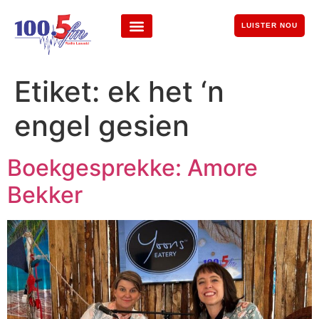
LUISTER NOU
Etiket:
ek het ‘n
engel gesien
Boekgesprekke: Amore
Bekker