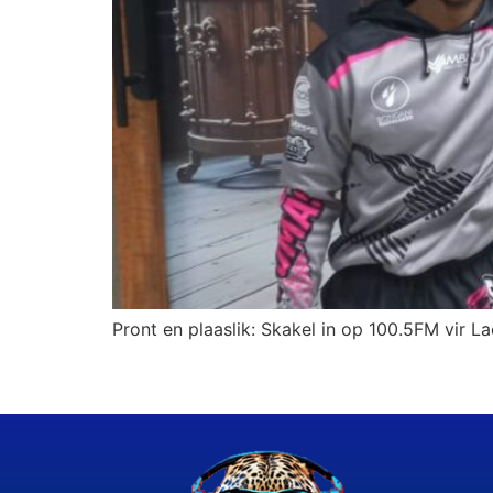
Pront en plaaslik: Skakel in op 100.5FM vir La