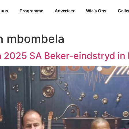
Nuus
Programme
Adverteer
Wie’s Ons
Galle
in mbombela
n 2025 SA Beker-eindstryd i