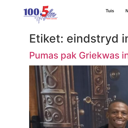
Tuis
Etiket:
eindstryd 
Pumas pak Griekwas i