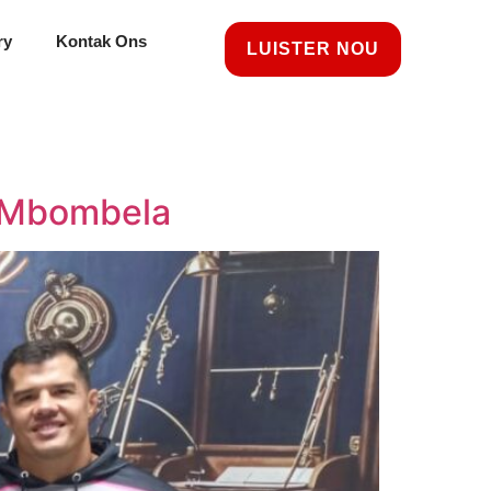
ry
Kontak Ons
LUISTER NOU
n Mbombela