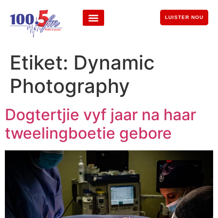
LUISTER NOU
Etiket:
Dynamic
Photography
Dogtertjie vyf jaar na haar
tweelingboetie gebore