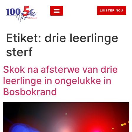
LUISTER NOU
Etiket:
drie leerlinge
sterf
Skok na afsterwe van drie
leerlinge in ongelukke in
Bosbokrand