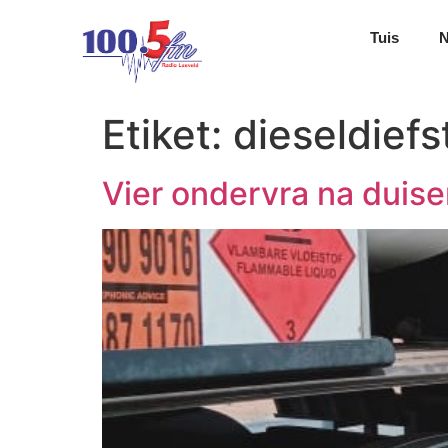
Tuis
Etiket:
dieseldiefs
Vier ondervra na duisen