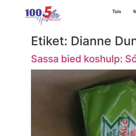
Tuis
Etiket:
Dianne Dun
Sassa bied koshulp: S