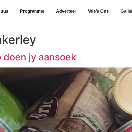
Nuus
Programme
Adverteer
Wie’s Ons
Galle
kerley
ó doen jy aansoek