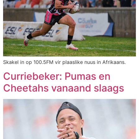
Skakel in op 100.5FM vir plaaslike nuus in Afrikaans.
Curriebeker: Pumas en
Cheetahs vanaand slaags