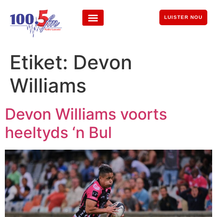
LUISTER NOU
Etiket:
Devon
Williams
Devon Williams voorts
heeltyds ‘n Bul