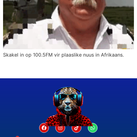
Skakel in op 100.5FM vir plaaslike nuus in Afrikaans.