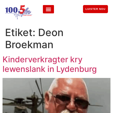
LUISTER NOU
Etiket:
Deon
Broekman
Kinderverkragter kry
lewenslank in Lydenburg