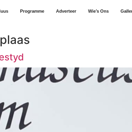
Nuus
Programme
Adverteer
Wie’s Ons
Galle
plaas
eestyd