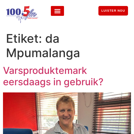
LUISTER NOU
Etiket:
da
Mpumalanga
Varsproduktemark
eersdaags in gebruik?