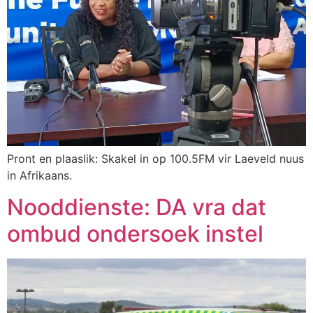
Pront en plaaslik: Skakel in op 100.5FM vir Laeveld nuus
in Afrikaans.
Nooddienste: DA vra dat
ombud ondersoek instel