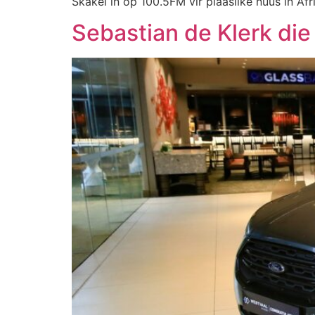
Skakel in op 100.5FM vir plaaslike nuus in Afr
Sebastian de Klerk die