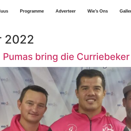
Nuus
Programme
Adverteer
Wie’s Ons
Galle
r 2022
Pumas bring die Curriebeker 