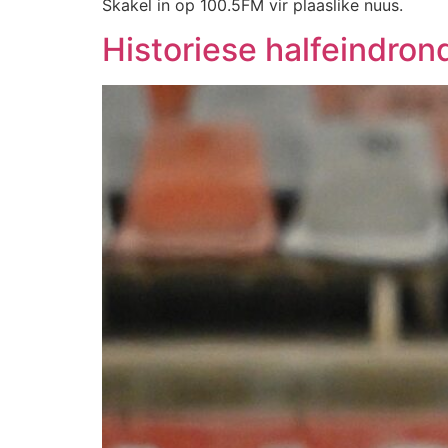
Skakel in op 100.5FM vir plaaslike nuus.
Historiese halfeindron