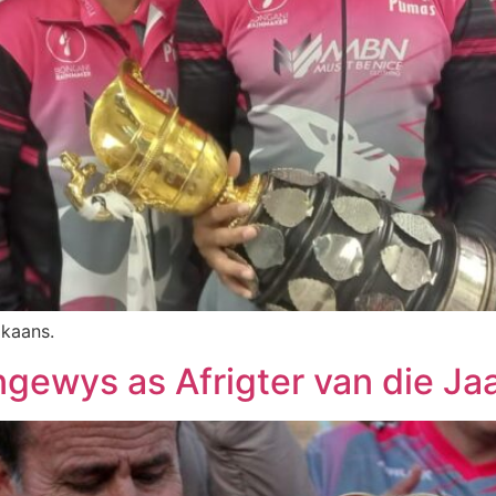
ikaans.
ewys as Afrigter van die Ja