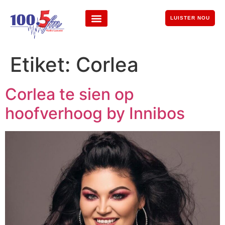
LUISTER NOU
Etiket:
Corlea
Corlea te sien op
hoofverhoog by Innibos