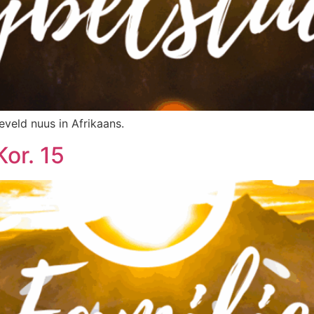
eveld nuus in Afrikaans.
Kor. 15