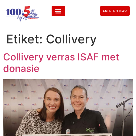
LUISTER NOU
Etiket:
Collivery
Collivery verras ISAF met
donasie