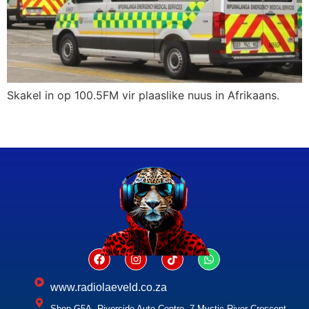
Skakel in op 100.5FM vir plaaslike nuus in Afrikaans.
www.radiolaeveld.co.za
Shop G5A, Riverside Auto Centre, 7 Mystic River Crescent,