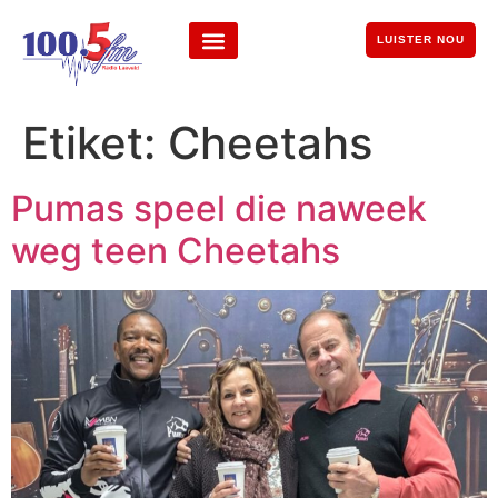
LUISTER NOU
Etiket:
Cheetahs
Pumas speel die naweek
weg teen Cheetahs