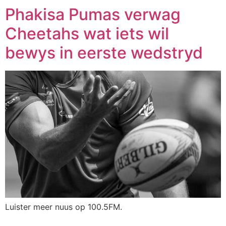
Phakisa Pumas verwag
Cheetahs wat iets wil
bewys in eerste wedstryd
Luister meer nuus op 100.5FM.